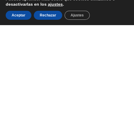
desactivarlas en los
ajustes
.
Aceptar
Rechazar
Ajustes
PRODUCTOS
NOSOTROS
Frutos Secos
Aviso Legal
Golosinas
Política de Privacidad
Conservas de
Política de Cookies
Pescado
Nosotros
Aceitunas
Envíos y Devoluciones
Encurtidos