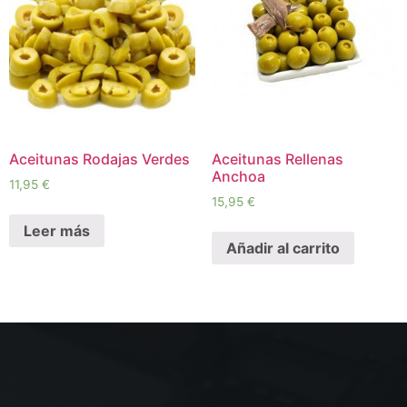
Aceitunas Rodajas Verdes
Aceitunas Rellenas
Anchoa
11,95
€
15,95
€
Leer más
Añadir al carrito