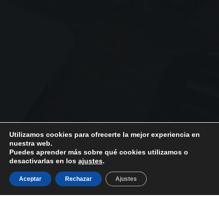
Utilizamos cookies para ofrecerte la mejor experiencia en
nuestra web.
Puedes aprender más sobre qué cookies utilizamos o
desactivarlas en los
ajustes
.
PRODUCTOS
NOSOTROS
Aceptar
Rechazar
Ajustes
Frutos Secos
Aviso Legal
Golosinas
Política de Privacidad
Conservas de
Política de Cookies