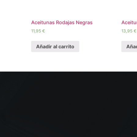
Aceitunas Rodajas Negras
Aceitu
11,95
€
13,95
€
Añadir al carrito
Añad