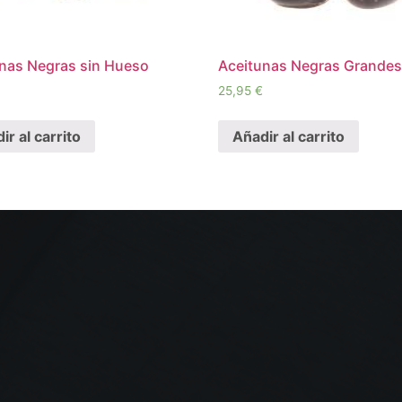
nas Negras sin Hueso
Aceitunas Negras Grande
25,95
€
ir al carrito
Añadir al carrito