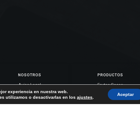
NOSOTROS
PRODUCTOS
Aviso Legal
Frutos Secos
ejor experiencia en nuestra web.
Política de Privacidad
Golosinas
Aceptar
s utilizamos o desactivarlas en los
ajustes
.
Política de Cookies
Conservas de Pescado
Nosotros
Aceitunas
Envíos y Devoluciones
Encurtidos