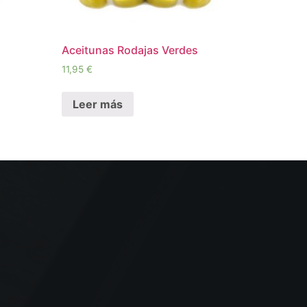
s
Aceitunas Rodajas Verdes
11,95
€
Leer más