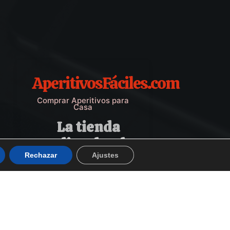
AperitivosFáciles.com
Comprar Aperitivos para
Casa
La tienda
online donde
Rechazar
Ajustes
comprar
Aperitivos
Fáciles para
casa