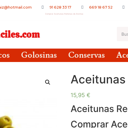
saiz@hotmail.com
91 628 33 17
669 18 67 52
Comprar Aceitunas Rellenas de Anchoa
ciles.com
cos
Golosinas
Conservas
Ace
Aceitunas
15,95
€
Aceitunas Re
Comprar Acei