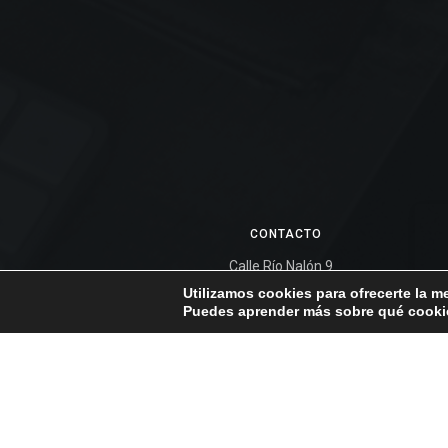
CONTACTO
Calle Río Nalón 9
Algete Madrid España
Utilizamos cookies para ofrecerte la m
Puedes aprender más sobre qué cookie
91 628 33 17
669 18 67 52
aperitivosssaiz@hotmail.com
Blog