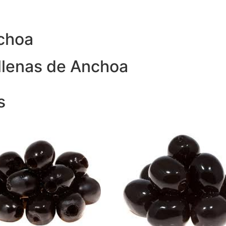
nchoa
llenas de Anchoa
s