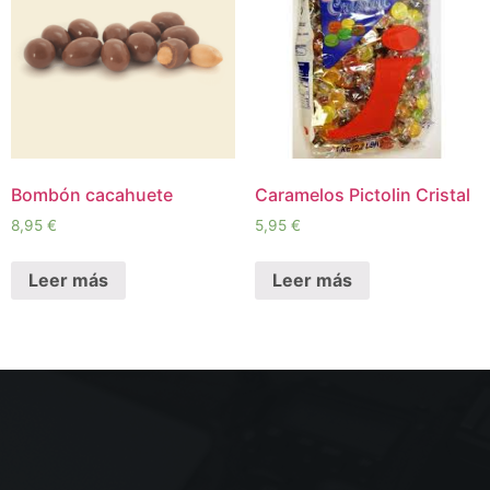
Bombón cacahuete
Caramelos Pictolin Cristal
8,95
€
5,95
€
Leer más
Leer más