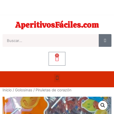
AperitivosFáciles.com
0
Inicio
/
Golosinas
/ Piruletas de corazón