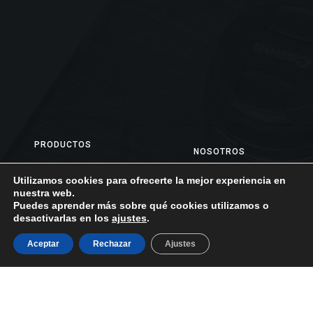
PRODUCTOS
NOSOTROS
Frutos Secos
Aviso Legal
Utilizamos cookies para ofrecerte la mejor experiencia en
Golosinas
nuestra web.
Política de Privacidad
Puedes aprender más sobre qué cookies utilizamos o
Conservas de
Política de Cookies
desactivarlas en los
ajustes
.
Pescado
Nosotros
Aceitunas
Aceptar
Rechazar
Ajustes
Envíos y Devoluciones
Encurtidos