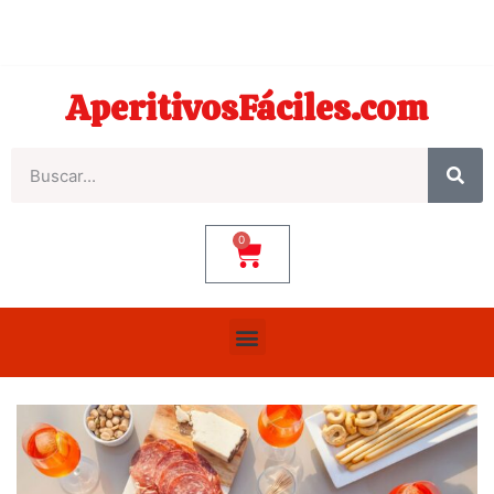
AperitivosFáciles.com
0